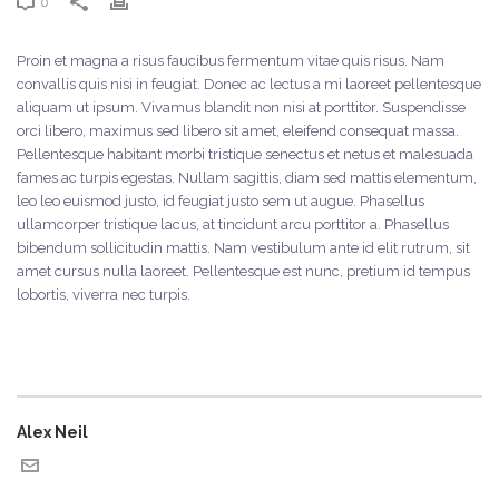
0
Proin et magna a risus faucibus fermentum vitae quis risus. Nam
convallis quis nisi in feugiat. Donec ac lectus a mi laoreet pellentesque
aliquam ut ipsum. Vivamus blandit non nisi at porttitor. Suspendisse
orci libero, maximus sed libero sit amet, eleifend consequat massa.
Pellentesque habitant morbi tristique senectus et netus et malesuada
fames ac turpis egestas. Nullam sagittis, diam sed mattis elementum,
leo leo euismod justo, id feugiat justo sem ut augue. Phasellus
ullamcorper tristique lacus, at tincidunt arcu porttitor a. Phasellus
bibendum sollicitudin mattis. Nam vestibulum ante id elit rutrum, sit
amet cursus nulla laoreet. Pellentesque est nunc, pretium id tempus
lobortis, viverra nec turpis.
Alex Neil